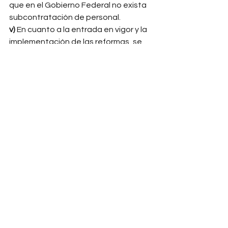
que en el Gobierno Federal no exista 
subcontratación de personal. 
v) 
En cuanto a la entrada en vigor y la 
implementación de las reformas, se 
deben tomar en cuenta los siguientes 
plazos: 1. El decreto entra en vigor al 
día siguiente de su publicación, 
excepto las reformas fiscales que 
entran en vigor el 1º de agosto de 
2021. 2. Treinta días posteriores a la 
entrada en vigor del decreto, la 
Secretaría del Trabajo deberá emitir 
los lineamientos que regularán el 
registro de las empresas que brinden 
servicios de subcontratación 
especializados. 3. Noventa días 
contados a partir de que se emitan 
las reglas de carácter general para el 
registro, para que las empresas que 