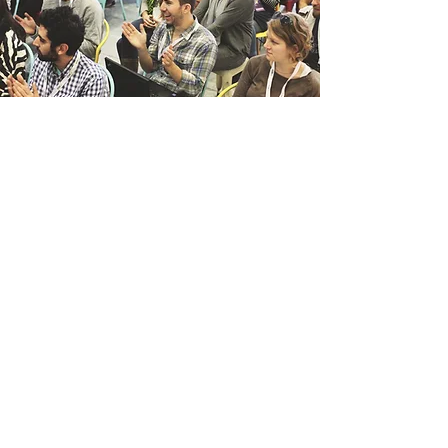
s
uscríbete y recibe noticias
Suscribirse
a
visos
Privacidad
|
2019 Abogados Corporativistas /Mier Romero Abogados.
Estrategia digital JA
.