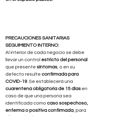
PRECAUCIONES SANITARIAS
SEGUIMIENTO INTERNO:
Al interior de cada negocio se debe 
llevar un control 
estricto del personal 
que presente 
síntomas
, o en su 
defecto resulte 
confirmada para 
COVID-19
. Se establecerá una 
cuarentena obligatoria de 15 días 
en 
caso de que una persona sea 
identificada como 
caso sospechoso, 
enferma o positiva confirmada
, para 
ella y todas las personas con las que 
tuvo algún contacto
. Es importante 
que se dé seguimiento a 
la evolución 